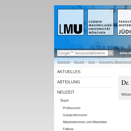
www.l
Startseite
Neuzeit
Team
Ehemalige Mitarbeiten
AKTUELLES
Dr.
ABTEILUNG
NEUZEIT
Wisse
Team
Professuren
Gastprofessuren
Mitarbeiterinnen und Mitarbeiter
Fellows