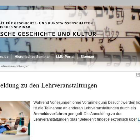
, ,
mu.de
Historisches Seminar
LMU-Portal
Sitemap
ehrveranstaltungen
ldung zu den Lehrveranstaltungen
Während Vorlesungen ohne Voranmeldung besucht werden k
ist die Teilnahme an anderen Lehrveranstaltungen durch ein
Anmeldeverfahren
geregelt. Die Anmeldung zu den
Lehrveranstaltungen (das "Belegen") findet elektronisch über
L