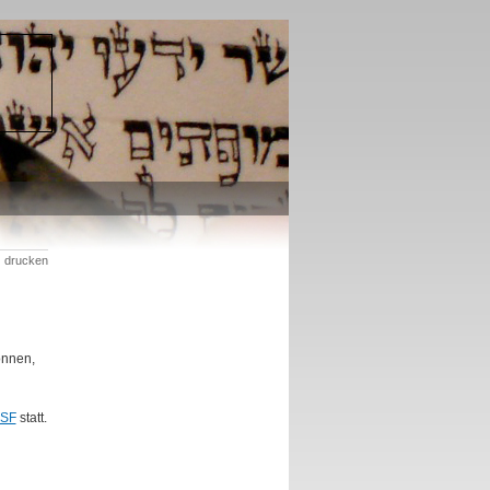
drucken
önnen,
SF
statt.