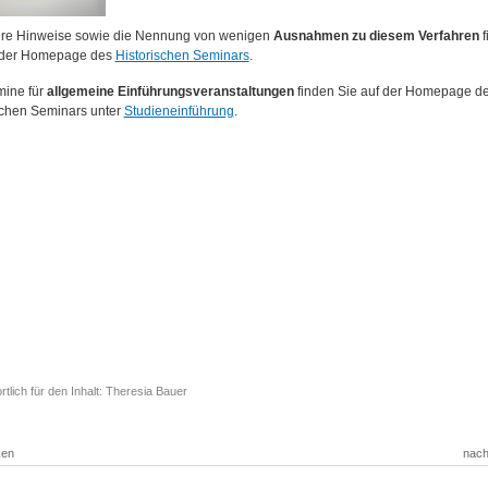
re Hinweise sowie die Nennung von wenigen
Ausnahmen
zu diesem Verfahren
f
 der Homepage des
Historischen Seminars
.
mine für
allgemeine Einführungsveranstaltungen
finden Sie auf der Homepage d
schen Seminars unter
Studieneinführung
.
tlich für den Inhalt: Theresia Bauer
ken
nach