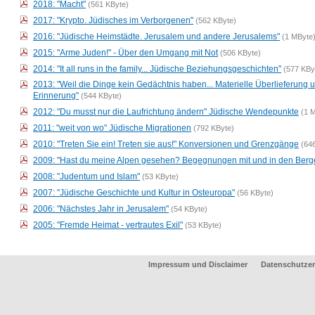
2018: "Macht"
(561 KByte)
2017: "Krypto. Jüdisches im Verborgenen"
(562 KByte)
2016: "Jüdische Heimstädte. Jerusalem und andere Jerusalems"
(1 MByte
2015: "Arme Juden!" - Über den Umgang mit Not
(506 KByte)
2014: "It all runs in the family... Jüdische Beziehungsgeschichten"
(577 KBy
2013: "Weil die Dinge kein Gedächtnis haben... Materielle Überlieferung 
Erinnerung"
(544 KByte)
2012: "Du musst nur die Laufrichtung ändern" Jüdische Wendepunkte
(1 
2011: "weit von wo" Jüdische Migrationen
(792 KByte)
2010: "Treten Sie ein! Treten sie aus!" Konversionen und Grenzgänge
(64
2009: "Hast du meine Alpen gesehen? Begegnungen mit und in den Berg
2008: "Judentum und Islam"
(53 KByte)
2007: "Jüdische Geschichte und Kultur in Osteuropa"
(56 KByte)
2006: "Nächstes Jahr in Jerusalem"
(54 KByte)
2005: "Fremde Heimat - vertrautes Exil"
(53 KByte)
Impressum und Disclaimer
Datenschutzer