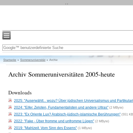
, ,
Startseite
Sommeruniversität
Archiv
Archiv Sommeruniversitäten 2005-heute
Downloads
2025: "Auserwählt... wozu? Über jüdischen Universalismus und Partikula
2024: "Eifer. Zeloten, Fundamentalisten und andere Ultras"
(2 MByte)
2023: "Ex Oriente Lux? Arabisch-jüdisch-islamische Berührungen"
(551 KB
2022: "Fake - Über fromme und unfromme Lügen"
(2 MByte)
2019: "Mahlzeit. Vom Sinn des Essens"
(1 MByte)