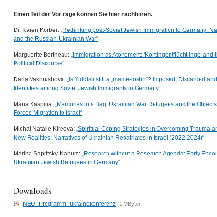
Einen Teil der Vorträge können Sie hier nachhören.
Dr. Karen Körber:
„Rethinking post-Soviet Jewish Immigration to Germany: Na
and the Russian-Ukrainian War“
Marguerite Bertheau:
„Immigration as Atonement: 'Kontingentflüchtlinge' and
Political Discourse"
Daria Vakhrushova:
„Is Yiddish still a „mame-loshn“? Imposed, Discarded and
Identiities among Soviet Jewish Immigrants in Germany“
Maria Kaspina:
„Memories in a Bag: Ukrainian War Refugees and the Objects
Forced Migration to Israel“
Michal Natalie Kireeva:
„Spiritual Coping Strategies in Overcoming Trauma a
New Realities: Narratives of Ukrainian Repatriates in Israel (2022-2024)“
Marina Sapritsky-Nahum:
„Research without a Research Agenda: Early Encou
Ukrainian Jewish Refugees in Germany“
Downloads
NEU_Programm_ukrainekonferenz
(1 MByte)