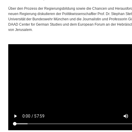
Über den Prozess der Regierungsbildung sowie die Chancen und Herausfor
neuen Regierung diskutieren der Politikwissenschaftler Prof. Dr. Stephan Stet
Universität der Bundeswehr München und die Journalistin und Professorin G
DAAD Center for German Studies und dem European Forum an der Hebräisch
von Jerusalem.